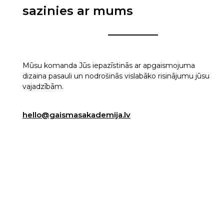
sazinies ar mums
Mūsu komanda Jūs iepazīstinās ar apgaismojuma
dizaina pasauli un nodrošinās vislabāko risinājumu jūsu
vajadzībām.
hello@gaismasakademija.lv