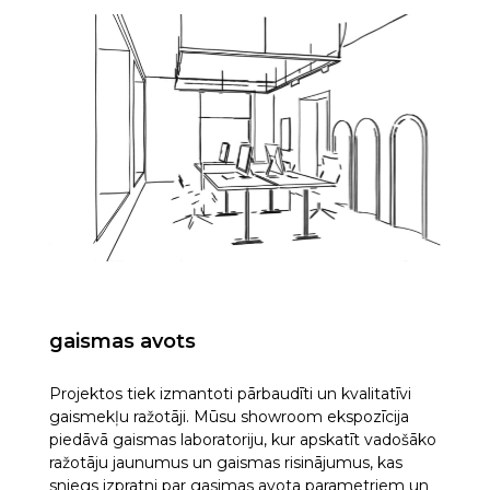
gaismas avots
Projektos tiek izmantoti pārbaudīti un kvalitatīvi
gaismekļu ražotāji. Mūsu showroom ekspozīcija
piedāvā gaismas laboratoriju, kur apskatīt vadošāko
ražotāju jaunumus un gaismas risinājumus, kas
sniegs izpratni par gasimas avota parametriem un