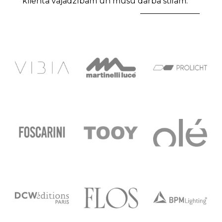
klienta vajadzībām un mūsu darba stilam.