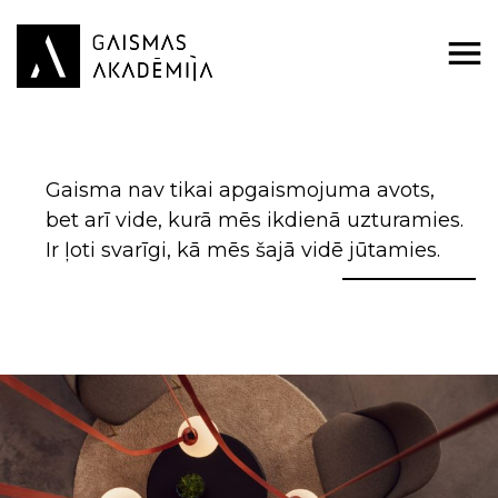
Skip
to
content
Gaisma nav tikai apgaismojuma avots,
bet arī vide, kurā mēs ikdienā uzturamies.
Ir ļoti svarīgi, kā mēs šajā vidē jūtamies.